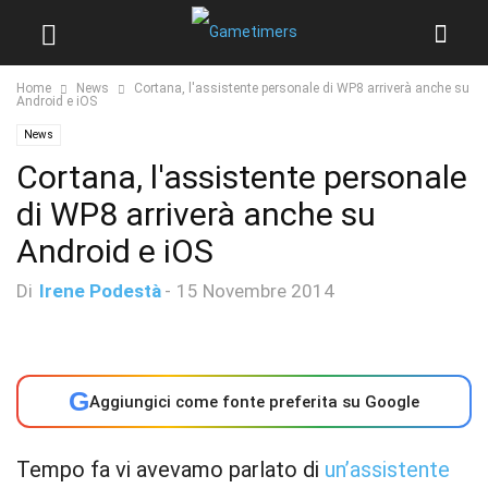
Home
News
Cortana, l'assistente personale di WP8 arriverà anche su
Android e iOS
News
Cortana, l'assistente personale
di WP8 arriverà anche su
Android e iOS
Di
Irene Podestà
-
15 Novembre 2014
G
Aggiungici come fonte preferita su Google
Tempo fa vi avevamo parlato di
un’assistente