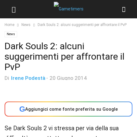
Home
News
Dark Souls 2: alcuni suggerimenti per affrontare il PvP
News
Dark Souls 2: alcuni
suggerimenti per affrontare il
PvP
Di
Irene Podestà
-
20 Giugno 2014
G
Aggiungici come fonte preferita su Google
Se Dark Souls 2 vi stressa per via della sua