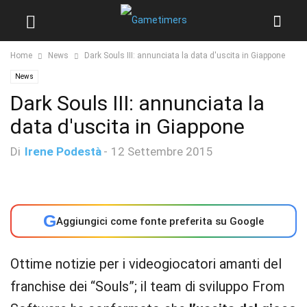
Home
News
Dark Souls III: annunciata la data d'uscita in Giappone
News
Dark Souls III: annunciata la
data d'uscita in Giappone
Di
Irene Podestà
-
12 Settembre 2015
G
Aggiungici come fonte preferita su Google
Ottime notizie per i videogiocatori amanti del
franchise dei “Souls”; il team di sviluppo From