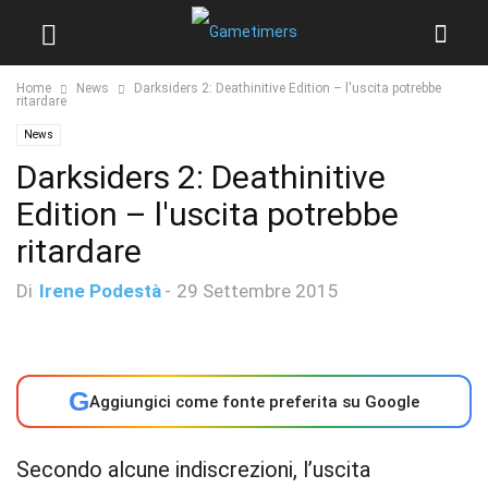
Home
News
Darksiders 2: Deathinitive Edition – l'uscita potrebbe
ritardare
News
Darksiders 2: Deathinitive
Edition – l'uscita potrebbe
ritardare
Di
Irene Podestà
-
29 Settembre 2015
G
Aggiungici come fonte preferita su Google
Secondo alcune indiscrezioni, l’uscita