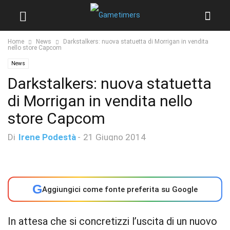
Home
News
Darkstalkers: nuova statuetta di Morrigan in vendita
nello store Capcom
News
Darkstalkers: nuova statuetta
di Morrigan in vendita nello
store Capcom
Di
Irene Podestà
-
21 Giugno 2014
G
Aggiungici come fonte preferita su Google
In attesa che si concretizzi l’uscita di un nuovo