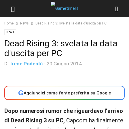
Home
News
Dead Rising 3: svelata la data d'uscita per PC
News
Dead Rising 3: svelata la data
d'uscita per PC
Di
Irene Podestà
-
20 Giugno 2014
G
Aggiungici come fonte preferita su Google
Dopo numerosi rumor che riguardavo l’arrivo
di Dead Rising 3 su PC,
Capcom ha finalmente