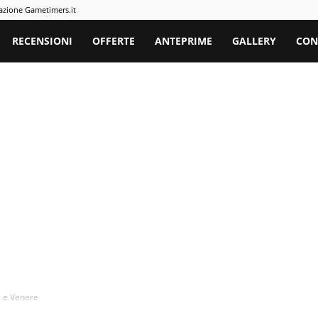
azione Gametimers.it
rs
RECENSIONI
OFFERTE
ANTEPRIME
GALLERY
CON
e e Venere