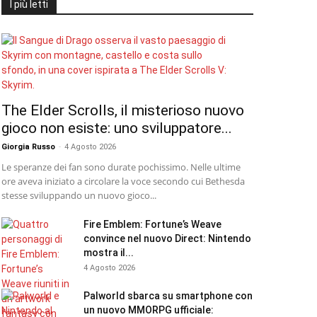
I più letti
The Elder Scrolls, il misterioso nuovo
gioco non esiste: uno sviluppatore...
Giorgia Russo
-
4 Agosto 2026
Le speranze dei fan sono durate pochissimo. Nelle ultime
ore aveva iniziato a circolare la voce secondo cui Bethesda
stesse sviluppando un nuovo gioco...
Fire Emblem: Fortune’s Weave
convince nel nuovo Direct: Nintendo
mostra il...
4 Agosto 2026
Palworld sbarca su smartphone con
un nuovo MMORPG ufficiale: