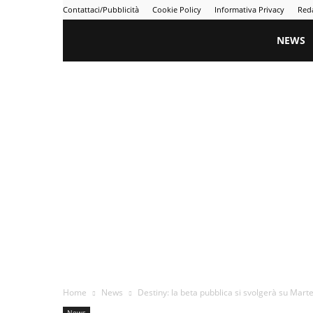
Contattaci/Pubblicità
Cookie Policy
Informativa Privacy
Red
Gametime
NEWS
Home
News
Destiny: la beta pubblica si svolgerà su Mart
News