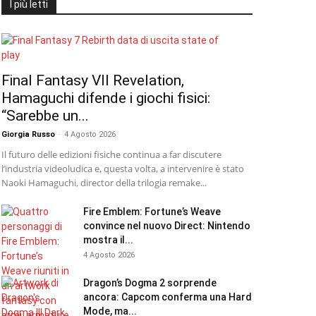
I più letti
Final Fantasy VII Revelation,
Hamaguchi difende i giochi fisici:
“Sarebbe un...
Giorgia Russo
-
4 Agosto 2026
Il futuro delle edizioni fisiche continua a far discutere
l’industria videoludica e, questa volta, a intervenire è stato
Naoki Hamaguchi, director della trilogia remake...
Fire Emblem: Fortune’s Weave
convince nel nuovo Direct: Nintendo
mostra il...
4 Agosto 2026
Dragon’s Dogma 2 sorprende
ancora: Capcom conferma una Hard
Mode, ma...