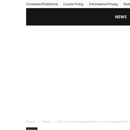
Contattaci/Pubblicità
Cookie Policy
Informativa Privacy
Red
Gametime
NEWS
Home
News
Destiny: la beta pubblica tornerà disponibile 
News