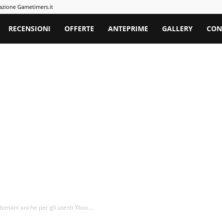
azione Gametimers.it
rs
RECENSIONI
OFFERTE
ANTEPRIME
GALLERY
CON
domani anche per gli utenti Xbox...