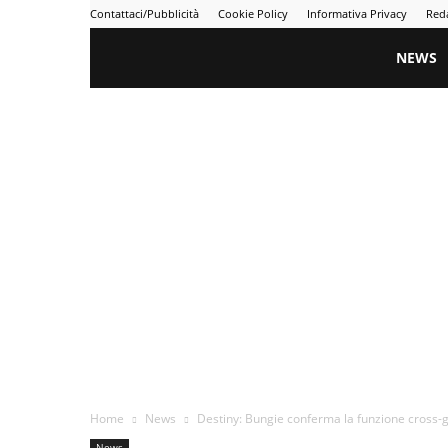
Contattaci/Pubblicità
Cookie Policy
Informativa Privacy
Red
Gametime
NEWS
Home
News
Destiny: Bungie conferma la funzione cross-
News