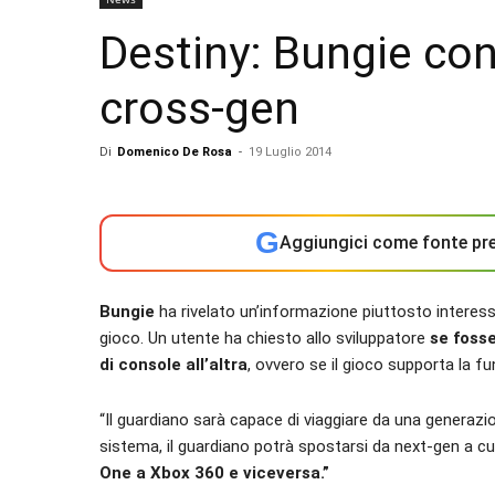
Destiny: Bungie co
cross-gen
Di
Domenico De Rosa
-
19 Luglio 2014
G
Aggiungici come fonte pre
Bungie
ha rivelato un’informazione piuttosto interes
gioco. Un utente ha chiesto allo sviluppatore
se fosse
di console all’altra
, ovvero se il gioco supporta la f
“Il guardiano sarà capace di viaggiare da una generazio
sistema, il guardiano potrà spostarsi da next-gen a c
One a Xbox 360 e viceversa.”