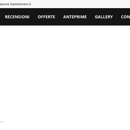
azione Gametimers.it
rs
RECENSIONI
OFFERTE
ANTEPRIME
GALLERY
CON
gen