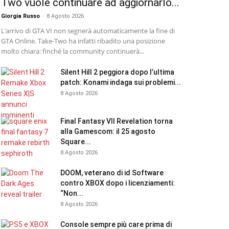
Two vuole continuare ad aggiornarlo...
Giorgia Russo
-
8 Agosto 2026
L’arrivo di GTA VI non segnerà automaticamente la fine di
GTA Online. Take-Two ha infatti ribadito una posizione
molto chiara: finché la community continuerà...
Silent Hill 2 peggiora dopo l’ultima
patch: Konami indaga sui problemi...
8 Agosto 2026
Final Fantasy VII Revelation torna
alla Gamescom: il 25 agosto
Square...
8 Agosto 2026
DOOM, veterano di id Software
contro XBOX dopo i licenziamenti:
“Non...
8 Agosto 2026
Console sempre più care prima di