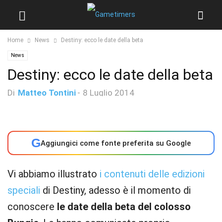
Home
News
Destiny: ecco le date della beta
News
Destiny: ecco le date della beta
Di
Matteo Tontini
-
8 Luglio 2014
G
Aggiungici come fonte preferita su Google
Vi abbiamo illustrato
i contenuti delle edizioni
speciali
di Destiny, adesso è il momento di
conoscere
le date della beta del colosso