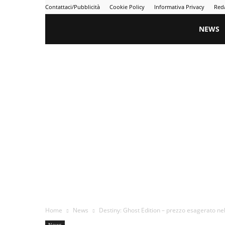
Contattaci/Pubblicità
Cookie Policy
Informativa Privacy
Red
Gametime
NEWS
Home
News
Destiny: Ghost Edition – prezzo esagerato ne
News