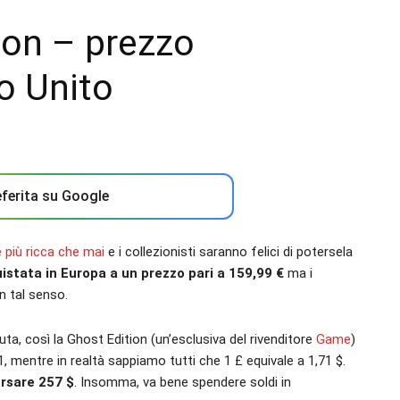
ion – prezzo
o Unito
ferita su Google
è più ricca che mai
e i collezionisti saranno felici di potersela
istata in Europa a un prezzo pari a 159,99 €
ma i
n tal senso.
uta, così la Ghost Edition (un’esclusiva del rivenditore
Game
)
, mentre in realtà sappiamo tutti che 1 £ equivale a 1,71 $.
orsare 257 $
. Insomma, va bene spendere soldi in