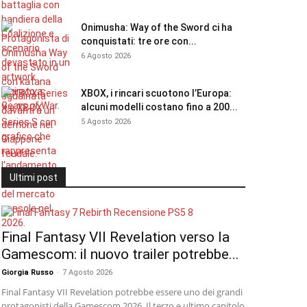
Onimusha: Way of the Sword ci ha
conquistati: tre ore con...
6 Agosto 2026
XBOX, i rincari scuotono l’Europa:
alcuni modelli costano fino a 200...
5 Agosto 2026
Ultimi post
Final Fantasy VII Revelation verso la
Gamescom: il nuovo trailer potrebbe...
Giorgia Russo
-
7 Agosto 2026
Final Fantasy VII Revelation potrebbe essere uno dei grandi
protagonisti della Gamescom 2026. Il terzo e ultimo capitolo