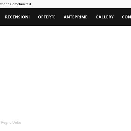
azione Gametimers.it
rs
RECENSIONI
OFFERTE
ANTEPRIME
GALLERY
CON
l Regno Unito