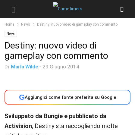
Home
News
Destiny: nuovo video di gameplay con commento
News
Destiny: nuovo video di
gameplay con commento
Di
Marla Wilde
-
29 Giugno 2014
G
Aggiungici come fonte preferita su Google
Sviluppato da Bungie e pubblicato da
Activision
, Destiny sta raccogliendo molte