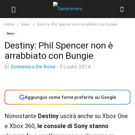
Home
News
Destiny: Phil Spencer non è arrabbiato con Bungie
News
Destiny: Phil Spencer non è
arrabbiato con Bungie
Di
Domenico De Rosa
-
3 Luglio 2014
G
Aggiungici come fonte preferita su Google
Nonostante
Destiny
uscirà anche su Xbox One
e Xbox 360,
le console di Sony stanno