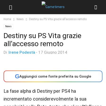
Home
News
Destiny su PS Vita grazie all’accesso remoto
News
Destiny su PS Vita grazie
all’accesso remoto
Di
Irene Podestà
-
17 Giugno 2014
G
Aggiungici come fonte preferita su Google
La fase alpha di Destiny per PS4 ha
incrementato considerevolmente la sua