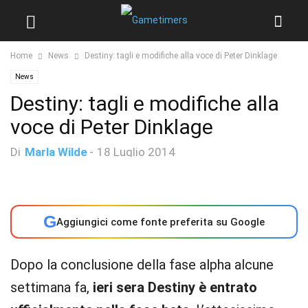
Home
News
Destiny: tagli e modifiche alla voce di Peter Dinklage
News
Destiny: tagli e modifiche alla
voce di Peter Dinklage
Di
Marla Wilde
-
18 Luglio 2014
G
Aggiungici come fonte preferita su Google
Dopo la conclusione della fase alpha alcune
settimana fa,
ieri sera Destiny è entrato