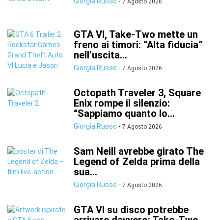
Giorgia Russo
-
7 Agosto 2026
GTA VI, Take-Two mette un
freno ai timori: “Alta fiducia”
nell’uscita...
Giorgia Russo
-
7 Agosto 2026
Octopath Traveler 3, Square
Enix rompe il silenzio:
“Sappiamo quanto lo...
Giorgia Russo
-
7 Agosto 2026
Sam Neill avrebbe girato The
Legend of Zelda prima della
sua...
Giorgia Russo
-
7 Agosto 2026
GTA VI su disco potrebbe