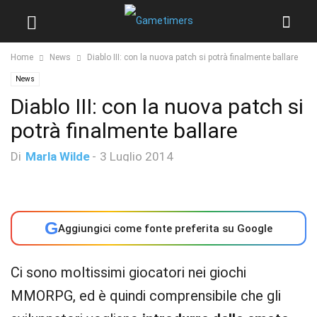
Home
News
Diablo III: con la nuova patch si potrà finalmente ballare
News
Diablo III: con la nuova patch si
potrà finalmente ballare
Di
Marla Wilde
-
3 Luglio 2014
G
Aggiungici come fonte preferita su Google
Ci sono moltissimi giocatori nei giochi
MMORPG, ed è quindi comprensibile che gli