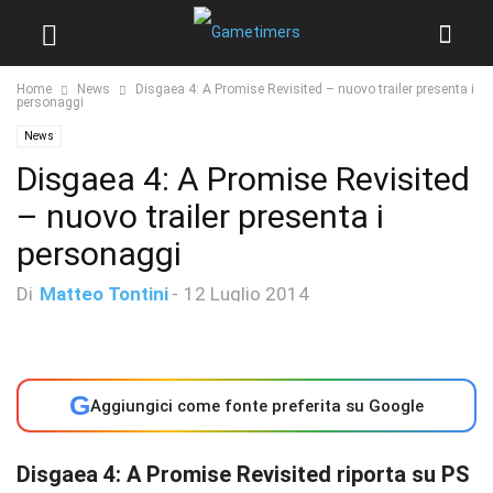
Home
News
Disgaea 4: A Promise Revisited – nuovo trailer presenta i
personaggi
News
Disgaea 4: A Promise Revisited
– nuovo trailer presenta i
personaggi
Di
Matteo Tontini
-
12 Luglio 2014
G
Aggiungici come fonte preferita su Google
Disgaea 4: A Promise Revisited riporta su PS