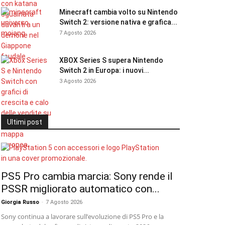
Minecraft cambia volto su Nintendo
Switch 2: versione nativa e grafica...
7 Agosto 2026
XBOX Series S supera Nintendo
Switch 2 in Europa: i nuovi...
3 Agosto 2026
Ultimi post
PS5 Pro cambia marcia: Sony rende il
PSSR migliorato automatico con...
Giorgia Russo
-
7 Agosto 2026
Sony continua a lavorare sull’evoluzione di PS5 Pro e la