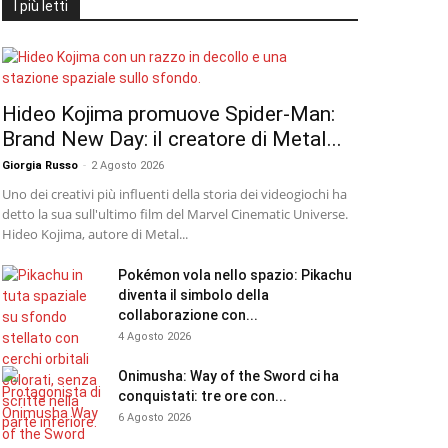
I più letti
Hideo Kojima promuove Spider-Man:
Brand New Day: il creatore di Metal...
Giorgia Russo
-
2 Agosto 2026
Uno dei creativi più influenti della storia dei videogiochi ha
detto la sua sull'ultimo film del Marvel Cinematic Universe.
Hideo Kojima, autore di Metal...
Pokémon vola nello spazio: Pikachu
diventa il simbolo della
collaborazione con...
4 Agosto 2026
Onimusha: Way of the Sword ci ha
conquistati: tre ore con...
6 Agosto 2026