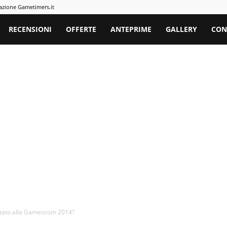
azione Gametimers.it
rs
RECENSIONI
OFFERTE
ANTEPRIME
GALLERY
CON
ntato alla Gamescom 2014?