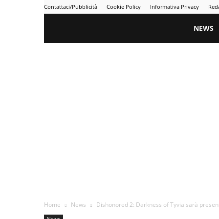
Contattaci/Pubblicità
Cookie Policy
Informativa Privacy
Red
Gametime
NEWS
Home
News
Dishonored 2: Darkness of Tyvia sarà prese
News