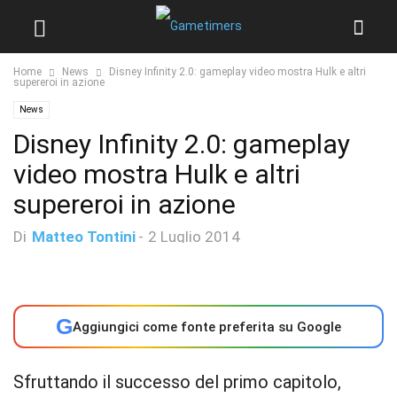
Home
News
Disney Infinity 2.0: gameplay video mostra Hulk e altri
supereroi in azione
News
Disney Infinity 2.0: gameplay
video mostra Hulk e altri
supereroi in azione
Di
Matteo Tontini
-
2 Luglio 2014
G
Aggiungici come fonte preferita su Google
Sfruttando il successo del primo capitolo,