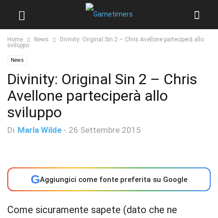
Home
News
Divinity: Original Sin 2 – Chris Avellone parteciperà allo
sviluppo
News
Divinity: Original Sin 2 – Chris
Avellone parteciperà allo
sviluppo
Di
Marla Wilde
-
26 Settembre 2015
G
Aggiungici come fonte preferita su Google
Come sicuramente sapete (dato che ne