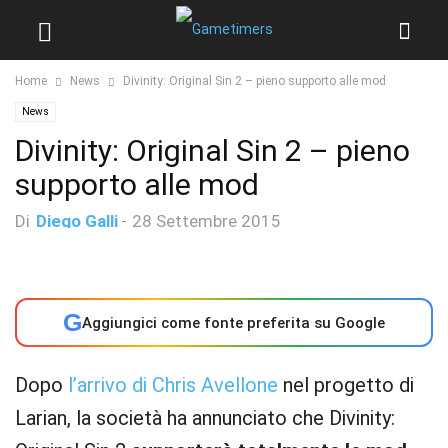
Home
News
Divinity: Original Sin 2 – pieno supporto alle mod
News
Divinity: Original Sin 2 – pieno
supporto alle mod
Di
Diego Galli
-
28 Settembre 2015
G
Aggiungici come fonte preferita su Google
Dopo
l’arrivo di Chris Avellone
nel progetto di
Larian, la società ha annunciato che Divinity: