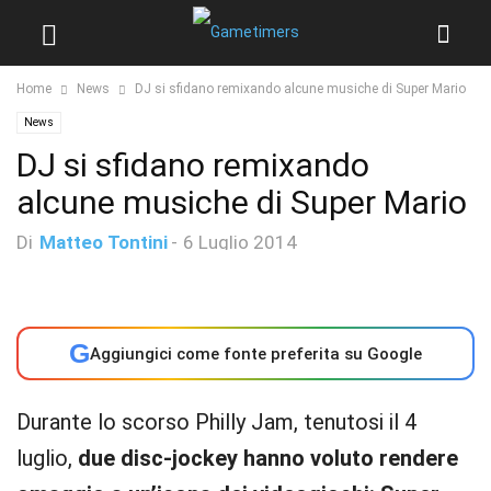
Home
News
DJ si sfidano remixando alcune musiche di Super Mario
News
DJ si sfidano remixando
alcune musiche di Super Mario
Di
Matteo Tontini
-
6 Luglio 2014
G
Aggiungici come fonte preferita su Google
Durante lo scorso Philly Jam, tenutosi il 4
luglio,
due disc-jockey hanno voluto rendere