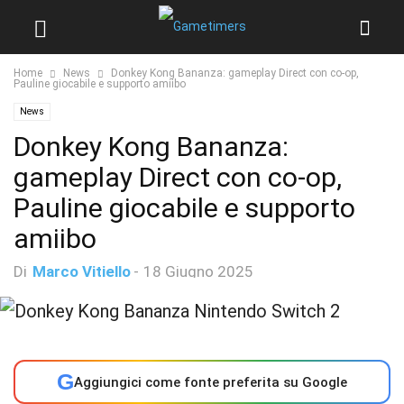
Home
News
Donkey Kong Bananza: gameplay Direct con co-op,
Pauline giocabile e supporto amiibo
News
Donkey Kong Bananza:
gameplay Direct con co-op,
Pauline giocabile e supporto
amiibo
Di
Marco Vitiello
-
18 Giugno 2025
G
Aggiungici come fonte preferita su Google