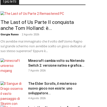
I più letti
The Last of Us Parte II conquista
anche Tom Holland: è...
Giorgia Russo
-
2 Agosto 2026
Chi avrebbe mai immaginato che il volto dell'Uomo Ragno
sul grande schermo non avrebbe scelto un gioco dedicato al
suo stesso supereroe? Eppure è...
Minecraft cambia volto su Nintendo
Switch 2: versione nativa e grafica...
7 Agosto 2026
The Elder Scrolls, il misterioso
nuovo gioco non esiste: uno
sviluppatore...
4 Agosto 2026