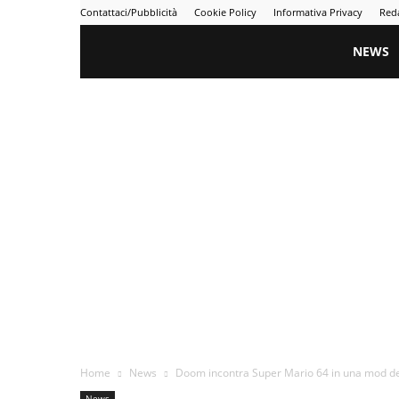
Contattaci/Pubblicità
Cookie Policy
Informativa Privacy
Red
Gametime
NEWS
Home
News
Doom incontra Super Mario 64 in una mod de
News