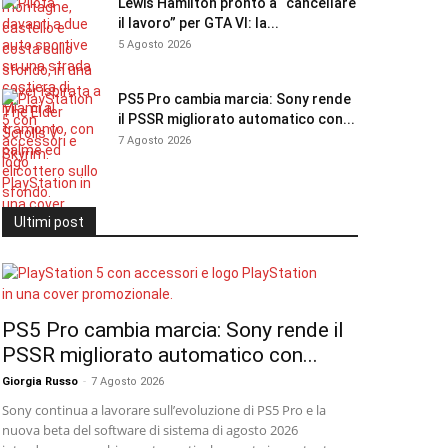
Lewis Hamilton pronto a “cancellare
il lavoro” per GTA VI: la...
5 Agosto 2026
PS5 Pro cambia marcia: Sony rende
il PSSR migliorato automatico con...
7 Agosto 2026
Ultimi post
PS5 Pro cambia marcia: Sony rende il
PSSR migliorato automatico con...
Giorgia Russo
-
7 Agosto 2026
Sony continua a lavorare sull’evoluzione di PS5 Pro e la
nuova beta del software di sistema di agosto 2026