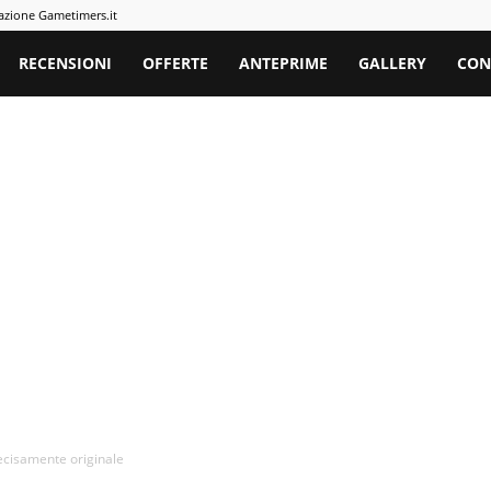
azione Gametimers.it
rs
RECENSIONI
OFFERTE
ANTEPRIME
GALLERY
CON
cisamente originale