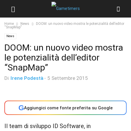
Home
News
DOOM: un nuovo video mostra le potenzialità dell’editor
“SnapMap”
News
DOOM: un nuovo video mostra
le potenzialità dell’editor
“SnapMap”
Di
Irene Podestà
-
5 Settembre 2015
G
Aggiungici come fonte preferita su Google
Il team di sviluppo ID Software, in