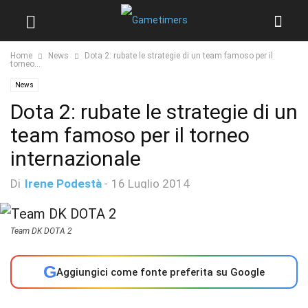
Home
News
Dota 2: rubate le strategie di un team famoso per il
torneo...
News
Dota 2: rubate le strategie di un
team famoso per il torneo
internazionale
Di
Irene Podestà
-
16 Luglio 2014
Team DK DOTA 2
G
Aggiungici come fonte preferita su Google