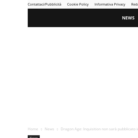
Contattaci/Pubblicità
Cookie Policy
Informativa Privacy
Red
Gametime
NEWS
Home
News
Dragon Age: Inquisition non sarà pubblicato in 
News