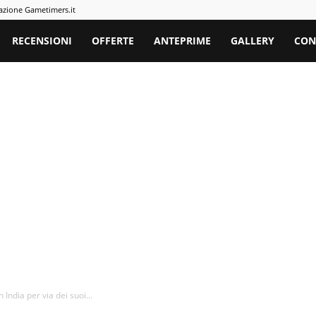
azione Gametimers.it
rs
RECENSIONI
OFFERTE
ANTEPRIME
GALLERY
CON
India per via dei suoi...