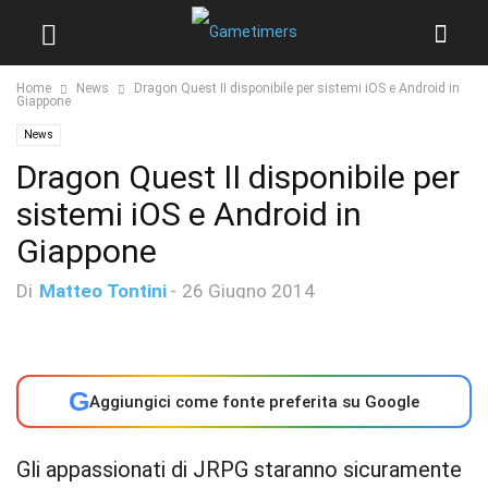
Home
News
Dragon Quest II disponibile per sistemi iOS e Android in
Giappone
News
Dragon Quest II disponibile per
sistemi iOS e Android in
Giappone
Di
Matteo Tontini
-
26 Giugno 2014
G
Aggiungici come fonte preferita su Google
Gli appassionati di JRPG staranno sicuramente