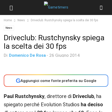
Home
News
Driveclub: Rustchynsky spiega la scelta dei 30 fps
News
Driveclub: Rustchynsky spiega
la scelta dei 30 fps
Di
Domenico De Rosa
-
26 Giugno 2014
G
Aggiungici come fonte preferita su Google
Paul Rustchynsky
, direttore di
Driveclub
, ha
spiegato perché Evolution Studios
ha deciso