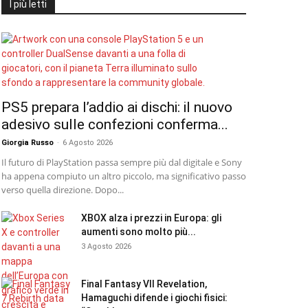
I più letti
PS5 prepara l’addio ai dischi: il nuovo
adesivo sulle confezioni conferma...
Giorgia Russo
-
6 Agosto 2026
Il futuro di PlayStation passa sempre più dal digitale e Sony
ha appena compiuto un altro piccolo, ma significativo passo
verso quella direzione. Dopo...
XBOX alza i prezzi in Europa: gli
aumenti sono molto più...
3 Agosto 2026
Final Fantasy VII Revelation,
Hamaguchi difende i giochi fisici: