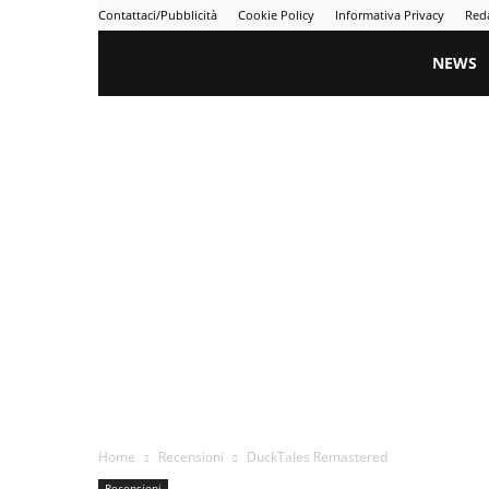
Contattaci/Pubblicità
Cookie Policy
Informativa Privacy
Red
Gametime
NEWS
Home
Recensioni
DuckTales Remastered
Recensioni