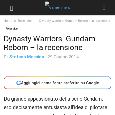
Home
Recensioni
Dynasty Warriors: Gundam Reborn – la recensione
Recensioni
Dynasty Warriors: Gundam
Reborn – la recensione
Di
Stefano Messina
-
29 Giugno 2014
G
Aggiungici come fonte preferita su Google
Da grande appassionato della serie Gundam,
ero decisamente entusiasta all’idea di pilotare