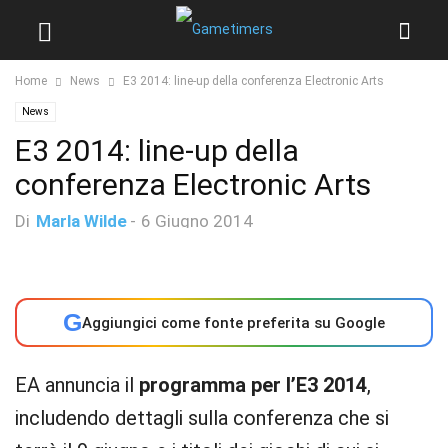
Home
News
E3 2014: line-up della conferenza Electronic Arts
News
E3 2014: line-up della
conferenza Electronic Arts
Di
Marla Wilde
-
6 Giugno 2014
G
Aggiungici come fonte preferita su Google
EA annuncia il
programma per l’E3 2014
,
includendo dettagli sulla conferenza che si