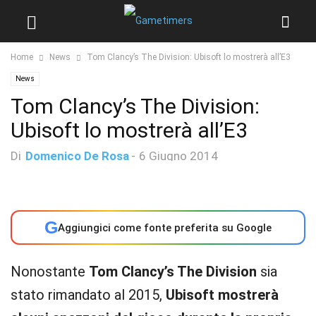
Home
News
Tom Clancy’s The Division: Ubisoft lo mostrerà all’E3
News
Tom Clancy’s The Division:
Ubisoft lo mostrerà all’E3
Di
Domenico De Rosa
-
6 Giugno 2014
G
Aggiungici come fonte preferita su Google
Nonostante
Tom Clancy’s The Division
sia
stato rimandato al 2015,
Ubisoft mostrerà