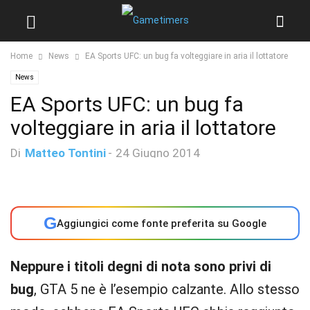
Home
News
EA Sports UFC: un bug fa volteggiare in aria il lottatore
News
EA Sports UFC: un bug fa
volteggiare in aria il lottatore
Di
Matteo Tontini
-
24 Giugno 2014
G
Aggiungici come fonte preferita su Google
Neppure i titoli degni di nota sono privi di
bug
, GTA 5 ne è l’esempio calzante. Allo stesso