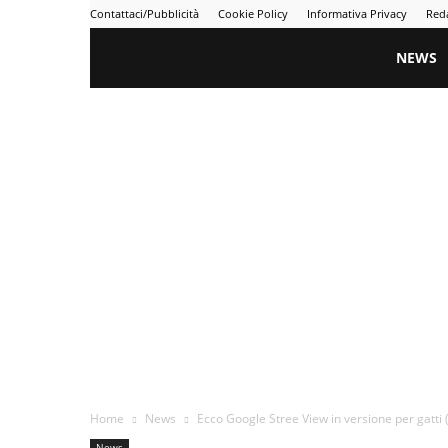
Contattaci/Pubblicità
Cookie Policy
Informativa Privacy
Red
Gametime
NEWS
Home
News
Ecco Google Stree View in versione per gatti 
News