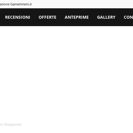
azione Gametimers.it
rs
RECENSIONI
OFFERTE
ANTEPRIME
GALLERY
CON
(in Giappone)