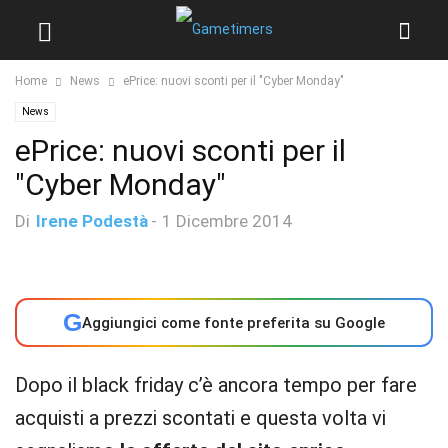
Home
News
ePrice: nuovi sconti per il "Cyber Monday"
News
ePrice: nuovi sconti per il
"Cyber Monday"
Di
Irene Podestà
-
1 Dicembre 2014
G
Aggiungici come fonte preferita su Google
Dopo il black friday c’è ancora tempo per fare
acquisti a prezzi scontati e questa volta vi