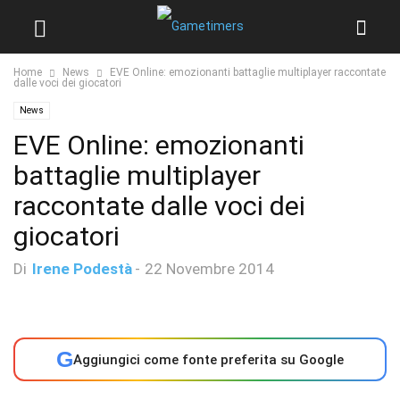
Home
News
EVE Online: emozionanti battaglie multiplayer raccontate
dalle voci dei giocatori
News
EVE Online: emozionanti
battaglie multiplayer
raccontate dalle voci dei
giocatori
Di
Irene Podestà
-
22 Novembre 2014
G
Aggiungici come fonte preferita su Google