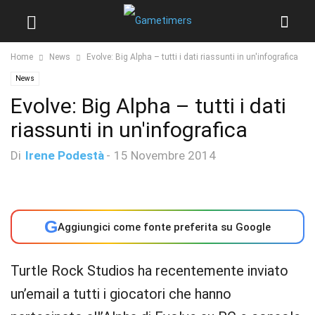
Home
News
Evolve: Big Alpha – tutti i dati riassunti in un'infografica
News
Evolve: Big Alpha – tutti i dati
riassunti in un'infografica
Di
Irene Podestà
-
15 Novembre 2014
G
Aggiungici come fonte preferita su Google
Turtle Rock Studios ha recentemente inviato
un’email a tutti i giocatori che hanno