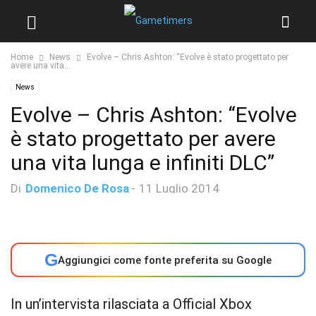
Home
News
Evolve – Chris Ashton: “Evolve è stato progettato per
avere una vita...
News
Evolve – Chris Ashton: “Evolve
è stato progettato per avere
una vita lunga e infiniti DLC”
Di
Domenico De Rosa
-
11 Luglio 2014
G
Aggiungici come fonte preferita su Google
In un’intervista rilasciata a Official Xbox