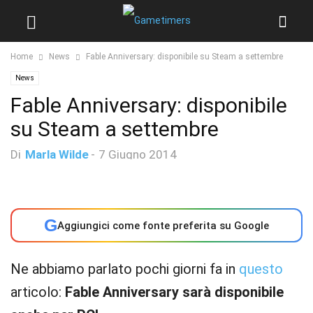
Home
News
Fable Anniversary: disponibile su Steam a settembre
News
Fable Anniversary: disponibile
su Steam a settembre
Di
Marla Wilde
-
7 Giugno 2014
G
Aggiungici come fonte preferita su Google
Ne abbiamo parlato pochi giorni fa in
questo
articolo:
Fable Anniversary sarà disponibile