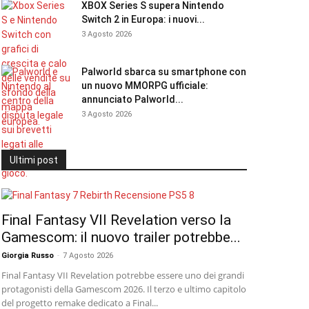
XBOX Series S supera Nintendo
Switch 2 in Europa: i nuovi...
3 Agosto 2026
Palworld sbarca su smartphone con
un nuovo MMORPG ufficiale:
annunciato Palworld...
3 Agosto 2026
Ultimi post
Final Fantasy VII Revelation verso la
Gamescom: il nuovo trailer potrebbe...
Giorgia Russo
-
7 Agosto 2026
Final Fantasy VII Revelation potrebbe essere uno dei grandi
protagonisti della Gamescom 2026. Il terzo e ultimo capitolo
del progetto remake dedicato a Final...