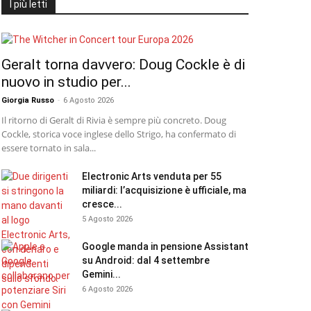
I più letti
Geralt torna davvero: Doug Cockle è di
nuovo in studio per...
Giorgia Russo
-
6 Agosto 2026
Il ritorno di Geralt di Rivia è sempre più concreto. Doug
Cockle, storica voce inglese dello Strigo, ha confermato di
essere tornato in sala...
Electronic Arts venduta per 55
miliardi: l’acquisizione è ufficiale, ma
cresce...
5 Agosto 2026
Google manda in pensione Assistant
su Android: dal 4 settembre
Gemini...
6 Agosto 2026