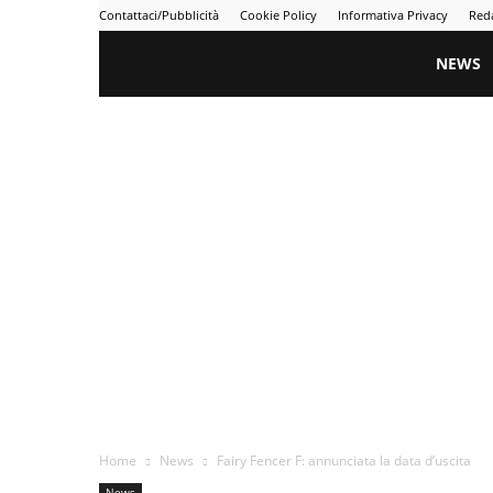
Contattaci/Pubblicità
Cookie Policy
Informativa Privacy
Red
Gametime
NEWS
Home
News
Fairy Fencer F: annunciata la data d’uscita
News