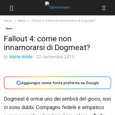
Home
News
Fallout 4: come non innamorarsi di Dogmeat?
News
Fallout 4: come non
innamorarsi di Dogmeat?
Di
Marla Wilde
-
22 Settembre 2015
G
Aggiungici come fonte preferita su Google
Dogmeat è ormai uno dei simboli del gioco, non
ci sono dubbi. Compagno fedele e simpatico