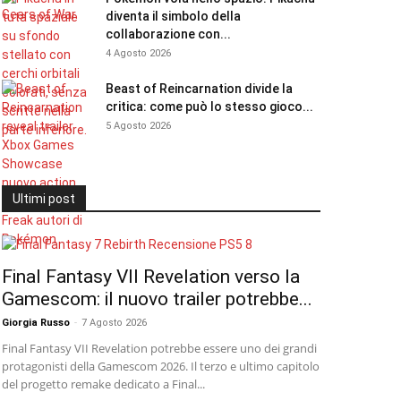
diventa il simbolo della
collaborazione con...
4 Agosto 2026
Beast of Reincarnation divide la
critica: come può lo stesso gioco...
5 Agosto 2026
Ultimi post
Final Fantasy VII Revelation verso la
Gamescom: il nuovo trailer potrebbe...
Giorgia Russo
-
7 Agosto 2026
Final Fantasy VII Revelation potrebbe essere uno dei grandi
protagonisti della Gamescom 2026. Il terzo e ultimo capitolo
del progetto remake dedicato a Final...