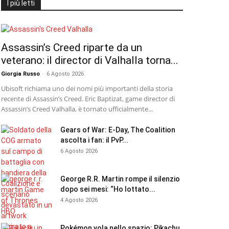
I più letti
Assassin’s Creed riparte da un
veterano: il director di Valhalla torna...
Giorgia Russo
-
6 Agosto 2026
Ubisoft richiama uno dei nomi più importanti della storia
recente di Assassin’s Creed. Eric Baptizat, game director di
Assassin’s Creed Valhalla, è tornato ufficialmente...
Gears of War: E-Day, The Coalition
ascolta i fan: il PvP...
6 Agosto 2026
George R.R. Martin rompe il silenzio
dopo sei mesi: “Ho lottato...
4 Agosto 2026
Pokémon vola nello spazio: Pikachu