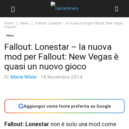
Home
News
Fallout: Lonestar – la nuova mod per Fallout: New Vegas
è quasi...
News
Fallout: Lonestar – la nuova
mod per Fallout: New Vegas è
quasi un nuovo gioco
Di
Marla Wilde
-
18 Novembre 2014
G
Aggiungici come fonte preferita su Google
Fallout: Lonestar
non è solo una mod come