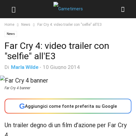
Home
News
Far Cry 4: video trailer con "selfie" all'E3
News
Far Cry 4: video trailer con
"selfie" all'E3
Di
Marla Wilde
-
10 Giugno 2014
Far Cry 4 banner
G
Aggiungici come fonte preferita su Google
Un trailer degno di un film d’azione per Far Cry
4.