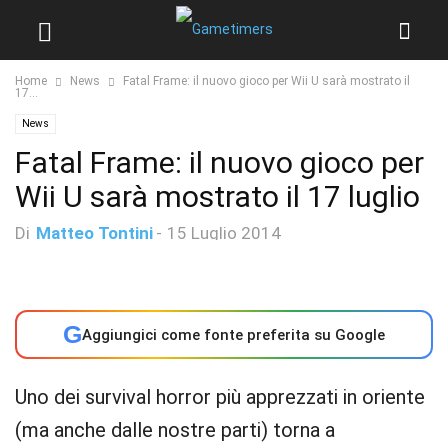
Home
News
Fatal Frame: il nuovo gioco per Wii U sarà mostrato il
17...
News
Fatal Frame: il nuovo gioco per
Wii U sarà mostrato il 17 luglio
Di
Matteo Tontini
-
15 Luglio 2014
G
Aggiungici come fonte preferita su Google
Uno dei survival horror più apprezzati in oriente
(ma anche dalle nostre parti) torna a