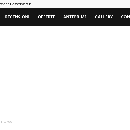
azione Gametimers.it
rs
RECENSIONI
OFFERTE
ANTEPRIME
GALLERY
CON
 ritardo