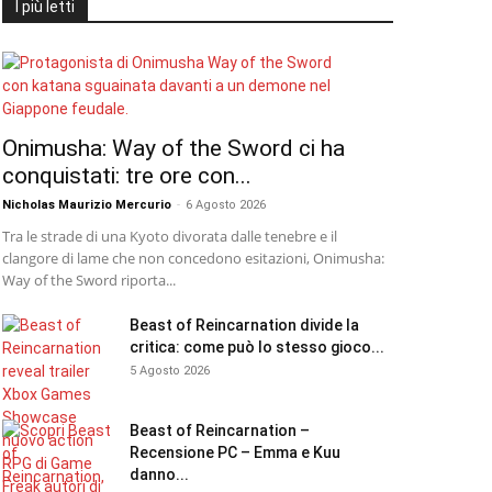
I più letti
Onimusha: Way of the Sword ci ha
conquistati: tre ore con...
Nicholas Maurizio Mercurio
-
6 Agosto 2026
Tra le strade di una Kyoto divorata dalle tenebre e il
clangore di lame che non concedono esitazioni, Onimusha:
Way of the Sword riporta...
Beast of Reincarnation divide la
critica: come può lo stesso gioco...
5 Agosto 2026
Beast of Reincarnation –
Recensione PC – Emma e Kuu
danno...