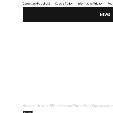
Contattaci/Pubblicità
Cookie Policy
Informativa Privacy
Red
Gametime
NEWS
Home
News
FIFA 14 Ultimate Team: World Cup subisce un
News