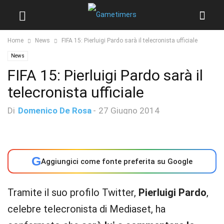
Home
News
FIFA 15: Pierluigi Pardo sarà il telecronista ufficiale
News
FIFA 15: Pierluigi Pardo sarà il
telecronista ufficiale
Di
Domenico De Rosa
-
27 Giugno 2014
G
Aggiungici come fonte preferita su Google
Tramite il suo profilo Twitter,
Pierluigi Pardo
,
celebre telecronista di Mediaset, ha