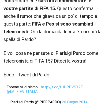
confermato che
sarà lui a commentare le
vostre partite di FIFA 15.
Questo conferma
anche il rumor che girava da un po’ di tempo a
questa parte:
FIFA e Pes si sono scambiati i
telecronisti.
Ora la domanda lecita è: chi sarà la
spalla di Pardo?
E voi, cosa ne pensate di Pierluigi Pardo come
telecronista di FIFA 15? Diteci la vostra!
Ecco il tweet di Pardo:
Ebbene sì, ci siamo…
http://t.co/L1URPVSX2F
@EA_FIFA_ITALIA
— Pierluigi Pardo (@PIERPARDO)
26 Giugno 2014