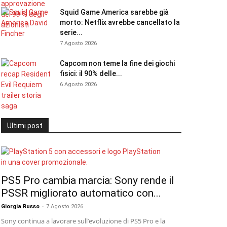
Squid Game America sarebbe già
morto: Netflix avrebbe cancellato la
serie...
7 Agosto 2026
Capcom non teme la fine dei giochi
fisici: il 90% delle...
6 Agosto 2026
Ultimi post
PS5 Pro cambia marcia: Sony rende il
PSSR migliorato automatico con...
Giorgia Russo
-
7 Agosto 2026
Sony continua a lavorare sull’evoluzione di PS5 Pro e la