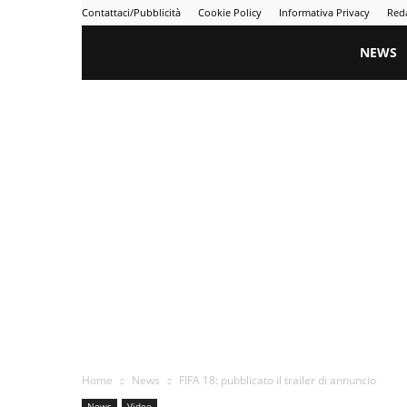
Contattaci/Pubblicità
Cookie Policy
Informativa Privacy
Red
Gametime
NEWS
Home
News
FIFA 18: pubblicato il trailer di annuncio
News
Video