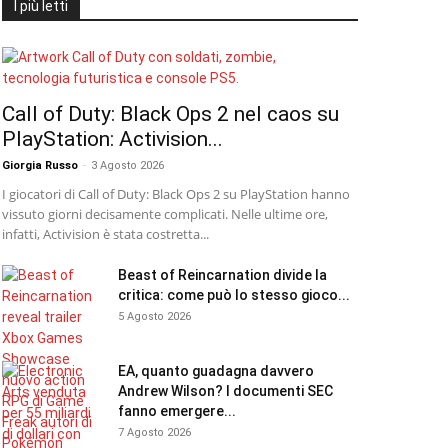
I più letti
Call of Duty: Black Ops 2 nel caos su
PlayStation: Activision...
Giorgia Russo
-
3 Agosto 2026
I giocatori di Call of Duty: Black Ops 2 su PlayStation hanno
vissuto giorni decisamente complicati. Nelle ultime ore,
infatti, Activision è stata costretta...
Beast of Reincarnation divide la
critica: come può lo stesso gioco...
5 Agosto 2026
EA, quanto guadagna davvero
Andrew Wilson? I documenti SEC
fanno emergere...
7 Agosto 2026