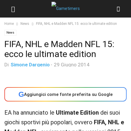
Home
News
FIFA, NHL e Madden NFL 15: ecco le ultimate edition
News
FIFA, NHL e Madden NFL 15:
ecco le ultimate edition
Di
Simone Dargenio
-
29 Giugno 2014
G
Aggiungici come fonte preferita su Google
EA ha annunciato le
Ultimate Edition
dei suoi
giochi sportivi più popolari, ovvero
FIFA, NHL e